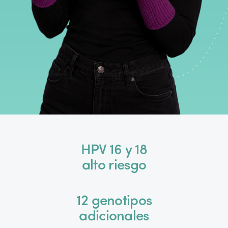
HPV 16 y 18
alto riesgo
12 genotipos
adicionales