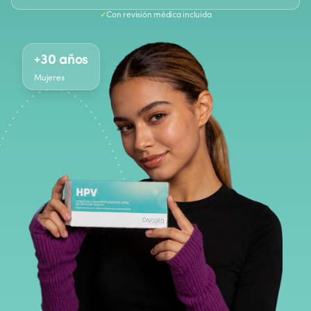
✓
Con revisión médica incluida
+
30 años
Mujeres